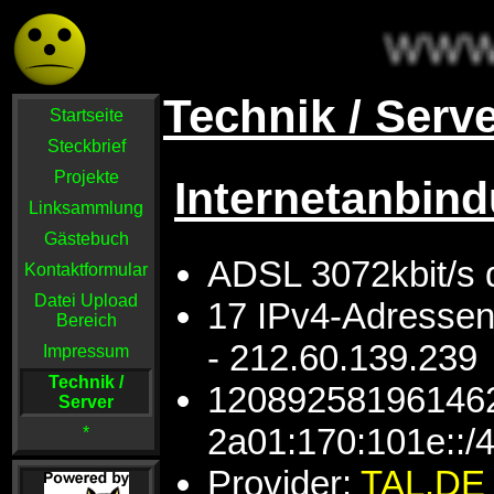
Technik / Serv
Startseite
Steckbrief
Projekte
Internetanbin
Linksammlung
Gästebuch
ADSL 3072kbit/s 
Kontaktformular
Datei Upload
17 IPv4-Adressen
Bereich
- 212.60.139.239
Impressum
Technik /
120892581961462
Server
2a01:170:101e::/
*
Provider:
TAL.DE 