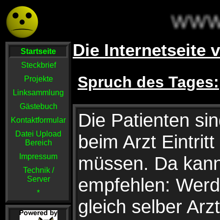
Die Internetseite
Startseite
Steckbrief
Spruch des Tages:
Projekte
Linksammlung
Gästebuch
Die Patienten si
Kontaktformular
Datei Upload
beim Arzt Eintrit
Bereich
Impressum
müssen. Da kann 
Technik /
empfehlen: Werd
Server
*
gleich selber Arz